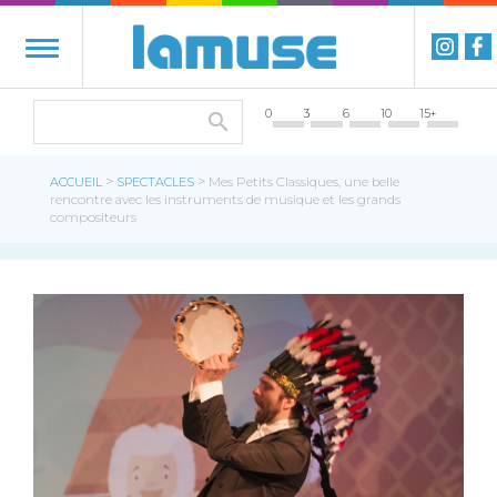
0
3
6
10
15+
>
>
ACCUEIL
SPECTACLES
Mes Petits Classiques, une belle
rencontre avec les instruments de musique et les grands
compositeurs