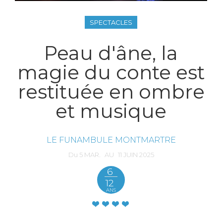
SPECTACLES
Peau d'âne, la
magie du conte est
restituée en ombre
et musique
LE FUNAMBULE MONTMARTRE
Du
5
MAR.
AU
11
JUIN
2025
6
12
ANS