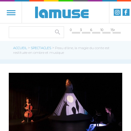
0
3
6
10
15+
>
>
ACCUEIL
SPECTACLES
Peau d'âne, la magie du conte est
restituée en ombre et musique