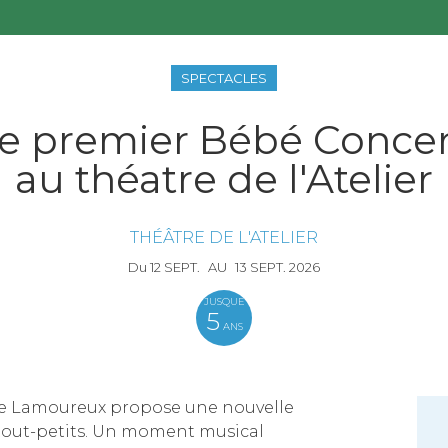
SPECTACLES
le premier Bébé Concer
au théatre de l'Atelier
THÉÂTRE DE L'ATELIER
Du
12
SEPT.
AU
13
SEPT.
2026
JUSQUE
5
ANS
stre Lamoureux propose une nouvelle
 tout-petits. Un moment musical