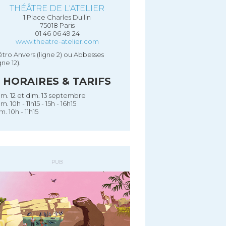
THÉÂTRE DE L'ATELIER
1 Place Charles Dullin
75018 Paris
01 46 06 49 24
www.theatre-atelier.com
tro Anvers (ligne 2) ou Abbesses
igne 12).
HORAIRES & TARIFS
m. 12 et dim. 13 septembre
m. 10h - 11h15 - 15h - 16h15
m. 10h - 11h15
PUB