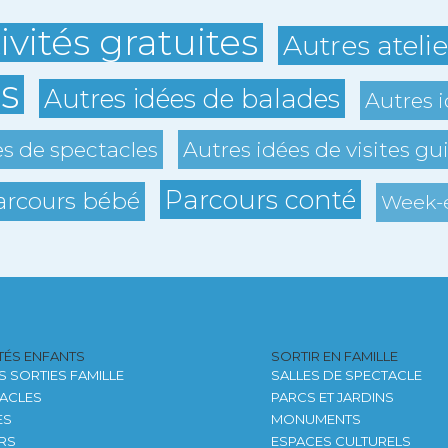
ivités gratuites
Autres ateli
s
Autres idées de balades
Autres i
es de spectacles
Autres idées de visites gu
Parcours conté
arcours bébé
Week-e
ITÉS ENFANTS
SORTIR EN FAMILLE
S SORTIES FAMILLE
SALLES DE SPECTACLE
ACLES
PARCS ET JARDINS
ES
MONUMENTS
ERS
ESPACES CULTURELS