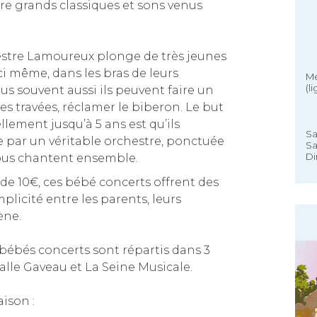
tre grands classiques et sons venus
hestre Lamoureux plonge de très jeunes
ci même, dans les bras de leurs
Mé
(l
lus souvent aussi ils peuvent faire un
s travées, réclamer le biberon. Le but
lement jusqu’à 5 ans est qu’ils
Sa
 par un véritable orchestre, ponctuée
Sa
Di
ous chantent ensemble.
 de 10€, ces bébé concerts offrent des
icité entre les parents, leurs
ène.
 bébés concerts sont répartis dans 3
a salle Gaveau et La Seine Musicale.
aison :