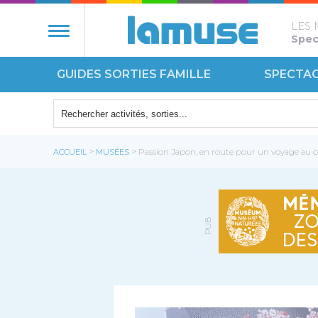
LES 
Spect
GUIDES SORTIES FAMILLE
SPECTA
NATURE
ÉCOUT
>
>
ACCUEIL
MUSÉES
Passion Japon, en route pour un voyage au co
MONUM
PUB