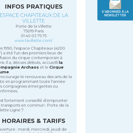
INFOS PRATIQUES
S'ABONNER À LA
ESPACE CHAPITEAUX DE LA
NEWSLETTER
VILLETTE
Porte de la Villette
75019 Paris
01 40 03 75 75
www.lavillette.com/
s 1990, l'espace Chapiteaux (4200
) a été l'un des premiers lieux de
ffusion du cirque contemporain à
ris. Il a, dès ses débuts, accueilli
la
ompagnie Archaos
et le
Cirque
lume
.
 encourage le renouveau des arts de la
ste en programmant toute l'année
s compagnies émergentes ou
nfirmées.
 est fortement conseillé d’emprunter
s transports en commun : Porte de la
llette Ligne 7
HORAIRES & TARIFS
verture : mardi, mercredi, jeudi de