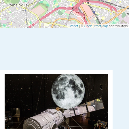
Leaflet
| ©
OpenStreetMap
contributors