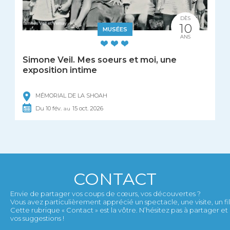
DÈS
10
MUSÉES
ANS
Simone Veil. Mes soeurs et moi, une
exposition intime
MÉMORIAL DE LA SHOAH
Du
10
fév.
15
oct.
2026
au
CONTACT
Envie de partager vos coups de cœurs, vos découvertes ?
Vous avez particulièrement apprécié un spectacle, une visite, un film,
Cette rubrique « Contact » est la vôtre. N’hésitez pas à partager 
vos suggestions !