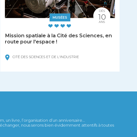
DÈS
10
MUSÉES
ANS
Mission spatiale à la Cité des Sciences, en
route pour l'espace !
CITÉ DES SCIENCES ET DE L'INDUSTRIE
 un livre, l’organisation d’un anniversaire...
et échanger, nous serons bien évidemment attentifs à toutes