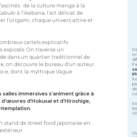
 fascinés : de la culture manga à la
buki à l’ikebana, l’art délicat de
er l’origami, chaque univers attire et
ombreux cartels explicatifs
 exposés. On traverse un
Dè
m²
de dans un quartier traditionnel de
di
ule, on découvre le bureau d’un auteur
Pa
c
o-e, dont la mythique Vague
P
Il
pi
de
urs salles immersives s’animent grâce à
co
d’œuvres d'Hokusai et d’Hiroshige,
Il
ntemplation.
le
Vi
n stand de street food japonaise en
’extérieur.
Ou